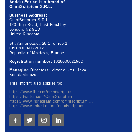
Andakt Forlag is a brand of
OmniScriptum S.R.L.
Business Address:
OmniScriptum S.R.L.
120 High Road, East Finchley
London, N2 9ED
United Kingdom
Str. Armeneasca 28/1, office 1
Chisinau MD-2012
Republic of Moldova, Europe
Registration number:
1018600021562
Managing Directors:
Virtoria Ursu, Ieva
Konstantinova
This imprint also applies to:
https://www.fb.com/omniscriptum
https://twitter.com/OmniScriptum
https://www.instagram.com/omniscriptum.publishing
https://www.linkedin.com/omniscriptum